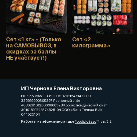
Сет «1 кг» - (Только
Сет «2
на САМОВЫВОЗ, в
килограмма»
скидках за баллы -
НЕ уча́ствует!)
ИП Чернова Елена Викторовна
ИП Чернова Е.В. ИНН 610201124714 ОГРН
325619600305297 Расчетный счёт
40802810120000866528 Корреспондентский счет
30101810745374525104 ООО «Банк Точка» БИК
044525104
Работает на эффективном ядре
Foodpicásso
ver. 3.2