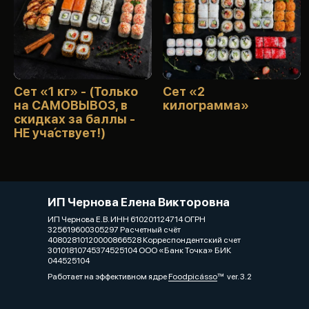
Сет «1 кг» - (Только
Сет «2
на САМОВЫВОЗ, в
килограмма»
скидках за баллы -
НЕ уча́ствует!)
ИП Чернова Елена Викторовна
ИП Чернова Е.В. ИНН 610201124714 ОГРН
325619600305297 Расчетный счёт
40802810120000866528 Корреспондентский счет
30101810745374525104 ООО «Банк Точка» БИК
044525104
Работает на эффективном ядре
Foodpicásso
ver. 3.2