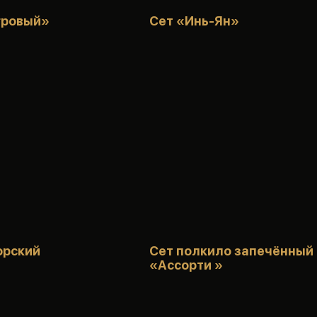
гровый»
Сет «Инь-Ян»
орский
Сет полкило запечённый
«Ассорти »