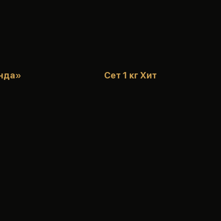
нда»
Сет 1 кг Хит