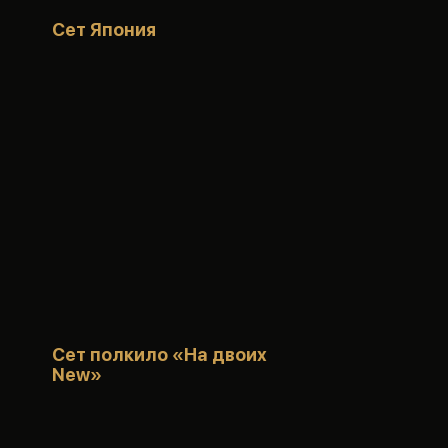
Сет Япония
Сет полкило «На двоих
New»