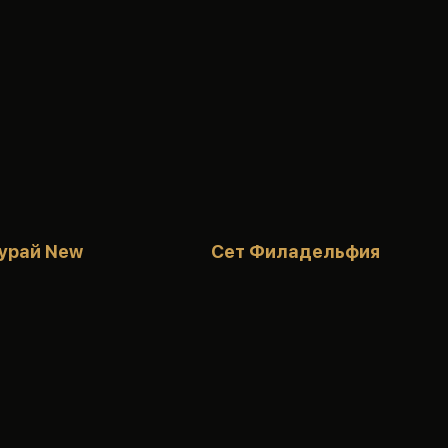
урай New
Сет Филадельфия