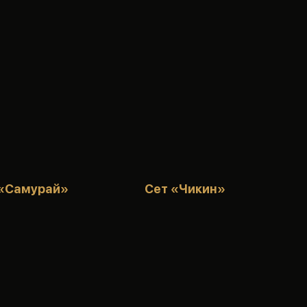
г «Самурай»
Сет «Чикин»