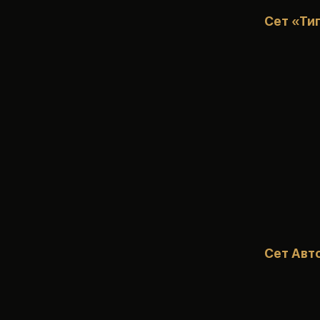
Сет «Ти
Сет Авт