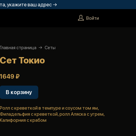
та, укажите ваш адрес →
Войти
Главная страница
Сеты
Сет Токио
1649 ₽
В корзину
Ролл с креветкой в темпуре и соусом том ям,
Филадельфия с креветкой, ролл Аляска с угрем,
Калифорния с крабом