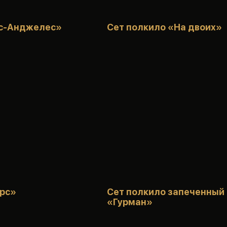
с-Анджелес»
Сет полкило «На двоих»
рс»
Сет полкило запеченный
«Гурман»