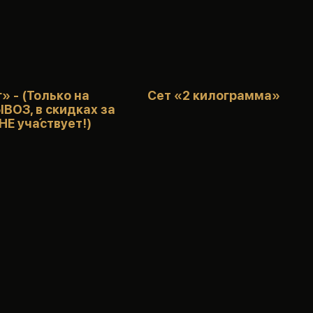
г» - (Только на
Сет «2 килограмма»
ОЗ, в скидках за
НЕ уча́ствует!)