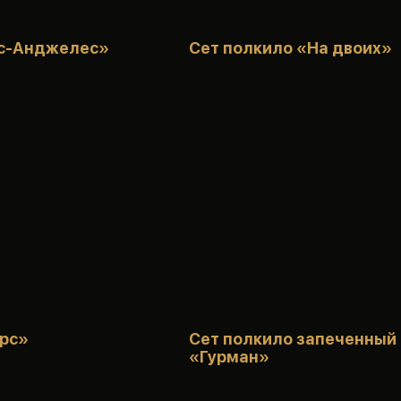
с-Анджелес»
Сет полкило «На двоих»
рс»
Сет полкило запеченный
«Гурман»