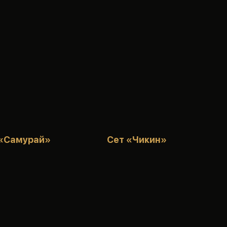
г «Самурай»
Сет «Чикин»