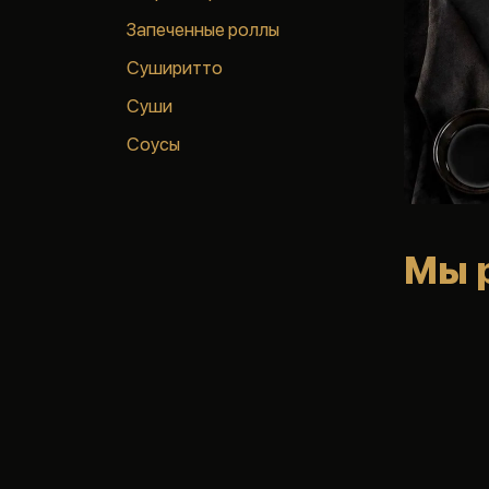
Запеченные роллы
Суширитто
Суши
Соусы
Мы 