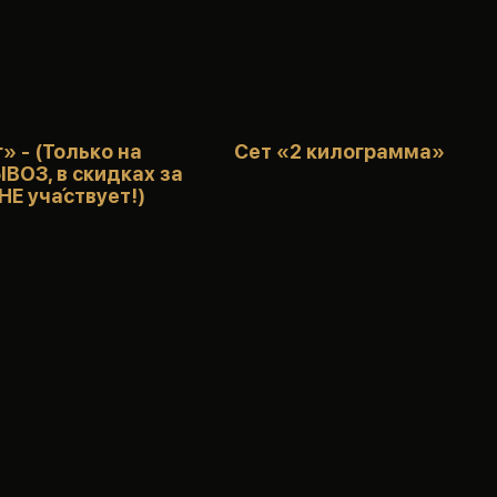
г» - (Только на
Сет «2 килограмма»
ОЗ, в скидках за
НЕ уча́ствует!)