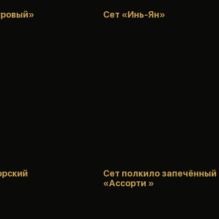
гровый»
Сет «Инь-Ян»
орский
Сет полкило запечённый
«Ассорти »