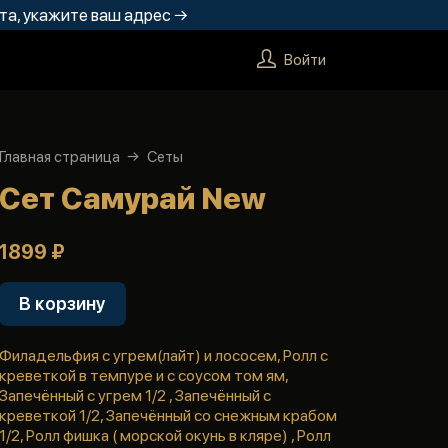
та, укажите ваш адрес →
Войти
Главная страница
Сеты
Сет Самурай New
1899 ₽
В корзину
Филадельфия с угрем(лайт) и лососем, Ролл с
креветкой в темпуре и с соусом том ям,
Запечённый с угрем 1/2 , Запечённый с
креветкой 1/2, Запечённый со снежным крабом
1/2, Ролл фишка ( морской окунь в кляре) , Ролл