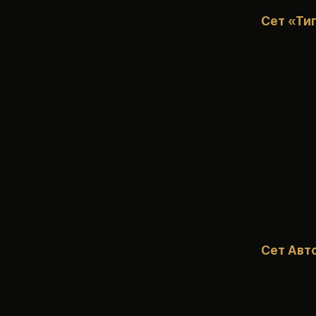
Сет «Ти
Сет Авт