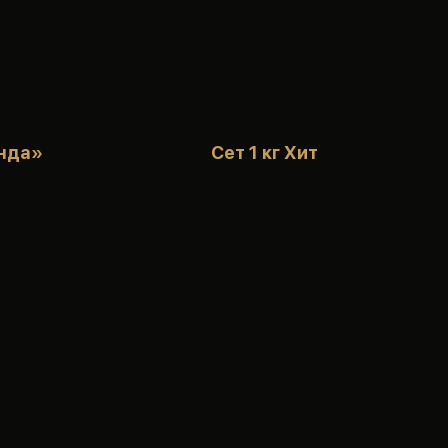
нда»
Сет 1 кг Хит