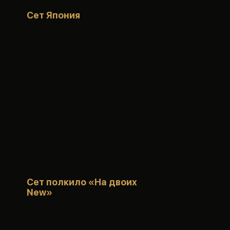
Сет Япония
Сет полкило «На двоих
New»