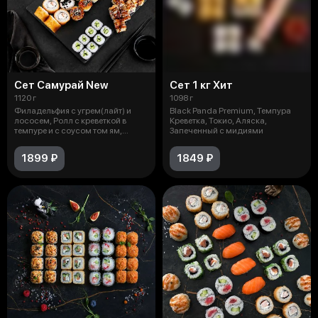
Сет Самурай New
Сет 1 кг Хит
1120 г
1098 г
Филадельфия с угрем(лайт) и
Black Panda Premium, Темпура
лососем, Ролл с креветкой в
Креветка, Токио, Аляска,
темпуре и с соусом том ям,
Запеченный с мидиями
Запечё
1899 ₽
1849 ₽