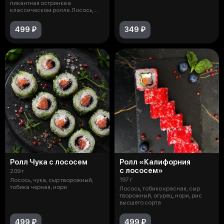
пикантная остринка в
классическом ролле. Лосось,
соус спай
499 ₽
349 ₽
Ролл Чука с лососем
Ролл «Калифорния
с лососем»
209 г
197 г
Лосось, чука, сыр творожный,
тобика черная, нори
Лосось, тобико красная, сыр
творожный, огурец, нори, рис
высшего сорта
499 ₽
499 ₽