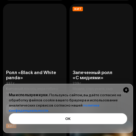
ХИТ
Ролл «Black and White
Запеченный ролл
panda»
«С мидиями»
237 г
239 г
Копченый лосось, икра тобико
Мидии, соус унаги, сыр
черная, икра тобико красная,
творожный, лист салата, омлет,
Мы используем куки.
Пользуясь сайтом, вы даёте согласие на
соус яки, помидор, сыр
нори, рис
обработку файлов cookie вашего браузера и использование
творожный
аналитических сервисов согласно нашей
политике
549 ₽
499 ₽
конфиденциальности
.
ОК
ХИТ