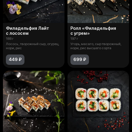
Филадельфия Лайт
Ролл «Филадельфия
с лососем
с угрем»
188 г
197 г
Лосось , творожный сыр, огурец,
Угорь, масаго, сыр творожный,
нори, рис
нори, рис высшего сорта
449 ₽
699 ₽