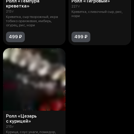
Ролл «Темпура
Ролл «Тигровый»
креветка»
227 г
213 г
Креветка, сливочный сыр, рис,
нори
Креветка, сыр творожный, икра
тобико оранжевая, имбирь,
огурец, рис, нори
499 ₽
499 ₽
Ролл «Цезарь
с курицей»
215 г
Курица, соус унаги, помидор,