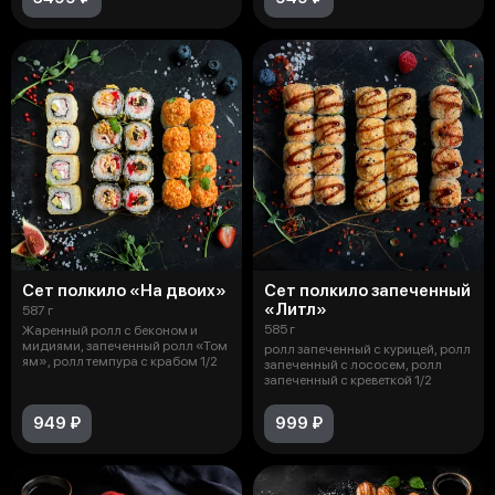
Сет полкило «На двоих»
Сет полкило запеченный
«Литл»
587 г
585 г
Жаренный ролл с беконом и
мидиями, запеченный ролл «Том
ролл запеченный с курицей, ролл
ям», ролл темпура с крабом 1/2
запеченный с лососем, ролл
запеченный с креветкой 1/2
949 ₽
999 ₽