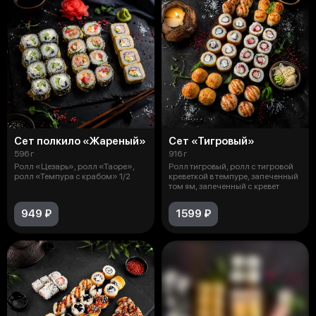
Сет полкило «Жареный»
Сет «Тигровый»
596 г
916 г
Ролл «Цезарь», ролл «Таоре»,
Ролл тигровый, ролл с тигровой
ролл «Темпура с крабом» 1/2
креветкой в темпуре, запеченный
том ям, запеченный с кревет
949 ₽
1599 ₽