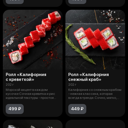
Ролл «Калифорния
Ролл «Калифорния
с креветкой»
снежный краб»
202 г
202 г
Морской акцент в каждом
Калифорния со снежным крабом
кусочке Сочная креветка и рис
- нежная классика, которая
идеальной текстуры - простое
всегда в тренде. Сочно, мягко,
сочетан
сли
499 ₽
449 ₽