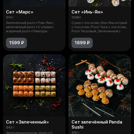
Сет «Марс»
Сет «Инь-Ян»
914 г
1098 г
Запеченный ролл «Том-Ям»,
Суши с лососем, Инь-Янь острый
запеченный ролл «С угрем»,
с лососем, Ролл Чука с лососем,
жареный ролл «Темпура
Ролл Тигровый, Запеченный с
креветка», ролл
1599 ₽
1899 ₽
Сет «Запеченный»
Сет запечённый Panda
Sushi
943 г
893 г
Запеченные роллы: ролл «С