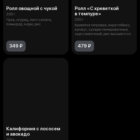
Ролл овощной с чукой
Ролл «С креветкой
в темпуре»
203 г
230 г
Чука, огурец, лист салата,
помидор, нори, рис
Креветка тигровая, икра тобико,
кунжут, сухари панировочные,
сыр сливочный, рис высшего со
349 ₽
479 ₽
Калифорния с лососем
и авокадо
201 г