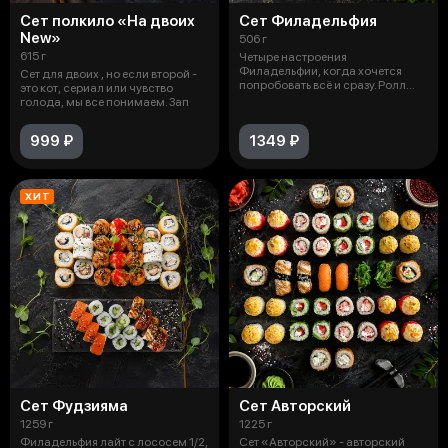
Сет полкило «На двоих
Сет Филадельфия
New»
506 г
615 г
Четыре настроения
Филадельфии, когда хочется
Сет для двоих , но если второй -
попробовать всё и сразу. Ролл
это кот, сериал или чувство
Филадельфия с
голода, мы все понимаем. Зап
999 ₽
1349 ₽
ХИТ
Сет Фудзияма
Сет Авторский
1259 г
1225 г
Филадельфия лайт с лососем 1/2,
Сет «Авторский» - авторский