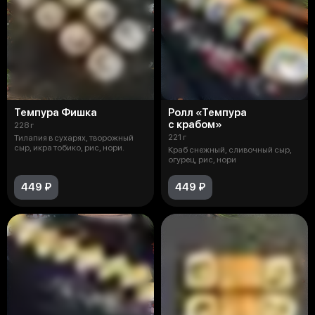
Темпура Фишка
Ролл «Темпура
с крабом»
228 г
221 г
Тилапия в сухарях, творожный
сыр, икра тобико, рис, нори.
Краб снежный, сливочный сыр,
огурец, рис, нори
449 ₽
449 ₽