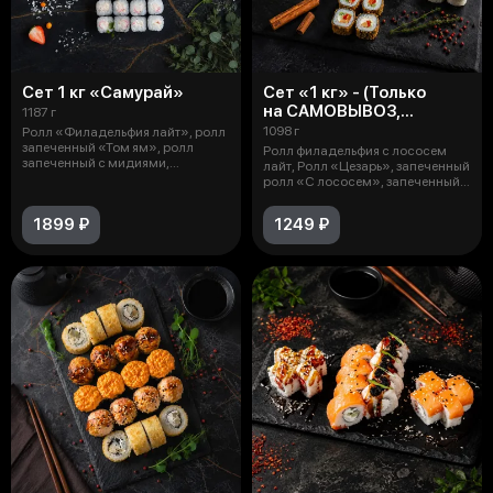
Сет 1 кг «Самурай»
Сет «1 кг» - (Только
на САМОВЫВОЗ,
1187 г
в скидках за баллы - НЕ
1098 г
Ролл «Филадельфия лайт», ролл
уча́ствует!)
запеченный «Том ям», ролл
Ролл филадельфия с лососем
запеченный с мидиями,
лайт, Ролл «Цезарь», запеченный
жаренный рол
ролл «С лососем», запеченный
ро
1899 ₽
1249 ₽