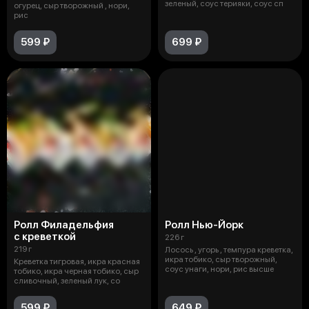
зеленый, соус терияки, соус сп
огурец, сыр творожный , нори,
рис
599 ₽
699 ₽
Ролл Филадельфия
Ролл Нью-Йорк
с креветкой
226 г
219 г
Лосось , угорь , темпура креветка,
икра тобико, сыр творожный,
Креветка тигровая, икра красная
соус унаги, нори, рис высше
тобико, икра черная тобико, сыр
сливочный, зеленый лук, со
599 ₽
649 ₽