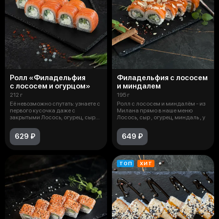
Ролл «Филадельфия
Филадельфия с лососем
с лососем и огурцом»
и миндалем
212 г
195 г
Её невозможно спутать: узнаете с
Ролл с лососем и миндалём - из
первого кусочка даже с
Милана прямо в наше меню
закрытыми Лосось, огурец, сыр
Лосось, сыр , огурец, миндаль , у
тво
629 ₽
649 ₽
ТОП
ХИТ