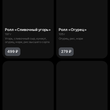
Ролл «Сливочный угорь»
Ролл «Огурец»
197 г
105 г
Угорь, сливочный сыр, кунжут,
Огурец, рис, нори
огурец, нори, рис высшего сорта
499 ₽
279 ₽