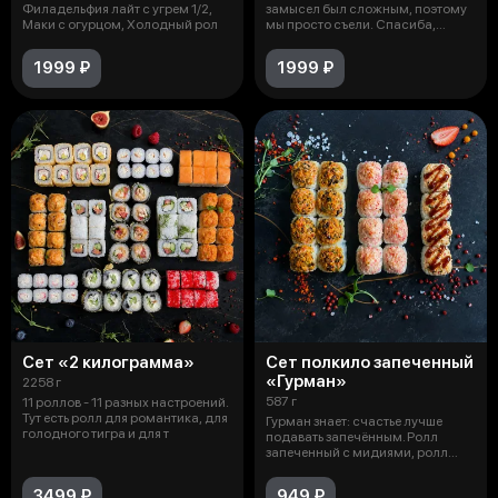
Филадельфия лайт с угрем 1/2,
замысел был сложным, поэтому
Маки с огурцом, Холодный рол
мы просто съели. Спасиба,
Вкусна
1999 ₽
1999 ₽
Сет «2 килограмма»
Сет полкило запеченный
«Гурман»
2258 г
587 г
11 роллов - 11 разных настроений.
Тут есть ролл для романтика, для
Гурман знает: счастье лучше
голодного тигра и для т
подавать запечённым. Ролл
запеченный с мидиями, ролл
запеченн
3499 ₽
949 ₽