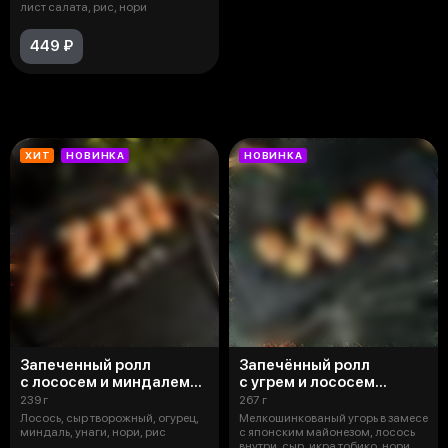
лист салата, рис, нори
449 ₽
Запеченные роллы
ХИТ
НОВИНКА
НОВИНКА
Запеченный ролл
Запечённый ролл
с лососем и миндалем
с угрем и лососем
New
внутри
239 г
267 г
Лосось, сыр творожный, огурец,
Мелкошинкованый угорь в замесе
миндаль, унаги, нори, рис
с японским майонезом, лосось
внутри, сыр, икра тобико, нори