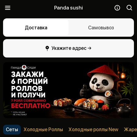
Panda sushi
Доставка
Самовывоз
Укажите адрес →
Сеты
Холодные Роллы
Холодные роллы New
Жаре