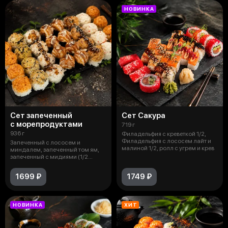
НОВИНКА
Сет запеченный
Сет Сакура
с морепродуктами
719 г
936 г
Филадельфия с креветкой 1/2,
Филадельфия с лососем лайт и
Запеченный с лососем и
малиной 1/2, ролл с угрем и крев
миндалем, запеченный том ям,
запеченный с мидиями (1/2
порции), зап
1699 ₽
1749 ₽
НОВИНКА
ХИТ