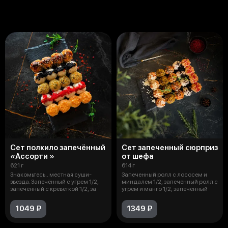
Сеты
Сет полкило запечённый
Сет запеченный сюрприз
«Ассорти »
от шефа
621 г
614 г
Знакомьтесь.. местная суши-
Запеченный ролл с лососем и
звезда. Запечённый с угрем 1/2,
миндалем 1/2, запеченный ролл с
запечённый с креветкой 1/2, за
угрем и манго 1/2, запеченный
1049 ₽
1349 ₽