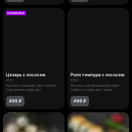
НОВИНКА
Цезарь с лососем
Ролл темпура с лососем
213 г
226 г
Лосось, помидор, лист салата,
Лосось, сыр творожный, икра
соус унаги, нори, рис
тобико, огурец, рис, нори.
499 ₽
499 ₽