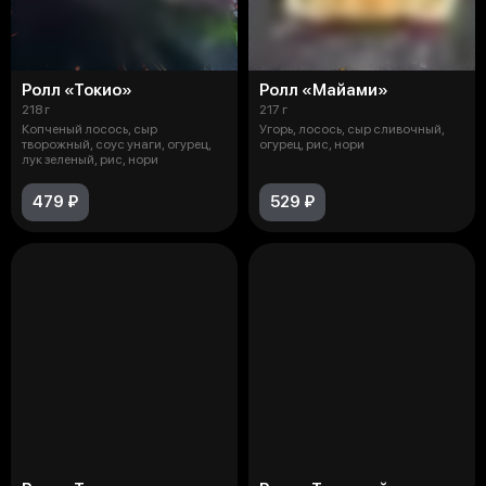
Ролл «Токио»
Ролл «Майами»
218 г
217 г
Копченый лосось, сыр
Угорь, лосось, сыр сливочный,
творожный, соус унаги, огурец,
огурец, рис, нори
лук зеленый, рис, нори
479 ₽
529 ₽