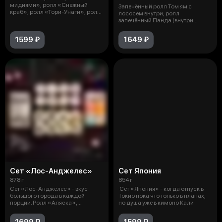
мидиями», ролл «Снежный
Запечённый ролл Том ям с
краб», ролл «Тори-Унаги», ролл
лососем внутри, ролл
«Том-Ям»
запечённый Панда (внутри
копченый лосось), з
1599 ₽
1649 ₽
Сет «Лос-Анджелес»
Сет Япония
878 г
854 г
Сет «Лос-Анджелес» - вкус
Сет «Япония» - когда отпуск в
большого города в каждой
Токио пока что только в планах,
порции. Ролл «Аляска»,
но душа уже в кимоно Кали
Филадельфия с л
1699 ₽
1599 ₽