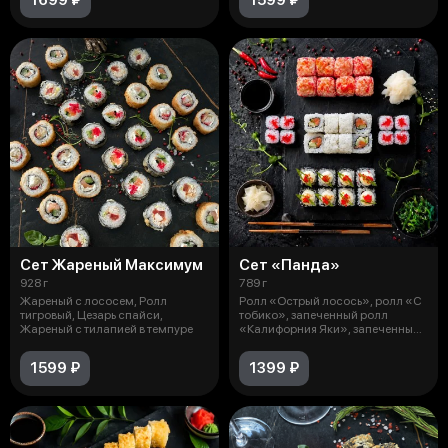
Сет Жареный Максимум
Сет «Панда»
928 г
789 г
Жареный с лососем, Ролл
Ролл «Острый лосось», ролл «С
тигровый, Цезарь спайси,
тобико», запеченный ролл
Жареный с тилапией в темпуре
«Калифорния Яки», запеченный
ролл «
1599 ₽
1399 ₽