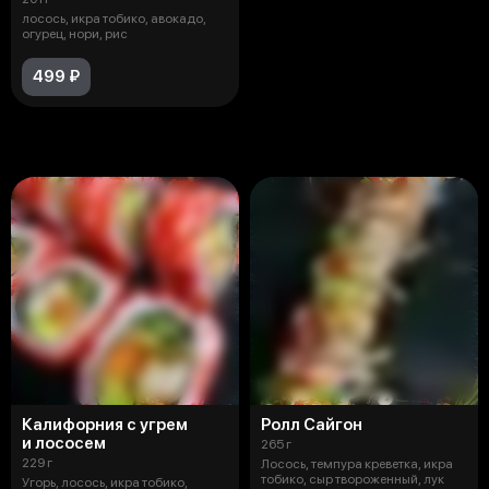
лосось, икра тобико, авокадо,
огурец, нори, рис
499 ₽
Холодные роллы New
Калифорния с угрем
Ролл Сайгон
и лососем
265 г
229 г
Лосось, темпура креветка, икра
тобико, сыр твороженный, лук
Угорь, лосось, икра тобико,