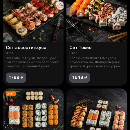
Сет ассорти вкуса
Сет Токио
916 г
912 г
Восходящая суши-звезда - уже
Ролл с креветкой в темпуре и
сияет в заказах и собирает своих
соусом том ям, Филадельфия с
фанатов. Запеченный ролл с
креветкой, ролл Аляска с угрем,
1799 ₽
1649 ₽
ХИТ