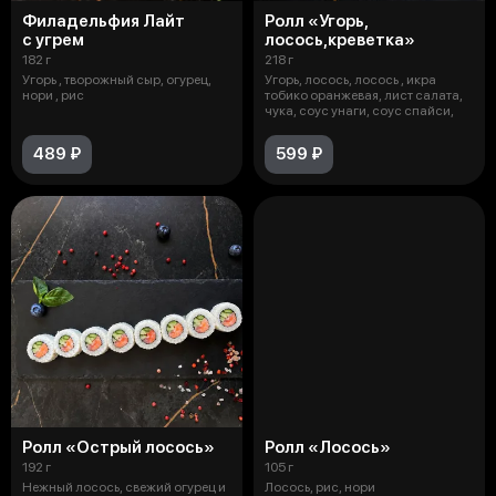
Филадельфия Лайт
Ролл «Угорь,
с угрем
лосось,креветка»
182 г
218 г
Угорь , творожный сыр, огурец,
Угорь, лосось, лосось , икра
нори , рис
тобико оранжевая, лист салата,
чука, соус унаги, соус спайси,
489 ₽
599 ₽
Ролл «Острый лосось»
Ролл «Лосось»
192 г
105 г
Нежный лосось, свежий огурец и
Лосось, рис, нори