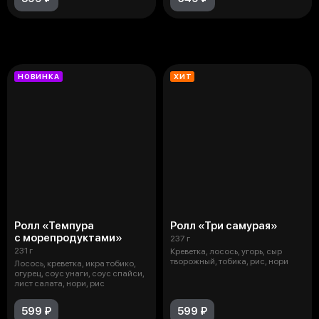
Жареные роллы
НОВИНКА
ХИТ
Ролл «Темпура
Ролл «Три самурая»
с морепродуктами»
237 г
231 г
Креветка, лосось, угорь, сыр
творожный, тобика, рис, нори
Лосось, креветка, икра тобико,
огурец, соус унаги, соус спайси,
лист салата, нори, рис
599 ₽
599 ₽