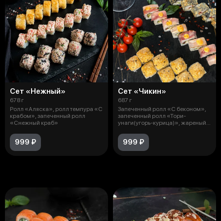
Сет «Нежный»
Сет «Чикин»
678 г
687 г
Ролл «Аляска», ролл темпура «С
Запеченный ролл «С беконом»,
крабом», запеченный ролл
запеченный ролл «Тори-
«Снежный краб»
унаги(угорь-курица)», жареный
ролл «Цез
999 ₽
999 ₽
Холодные Роллы